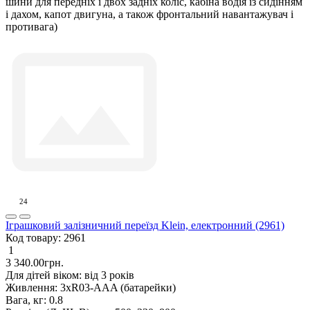
шини для передніх і двох задніх коліс, кабіна водія із сидінням
і дахом, капот двигуна, а також фронтальний навантажувач і
противага)
24
Іграшковий залізничний переїзд Klein, електронний (2961)
Код товару:
2961
1
3 340.00грн.
Для дітей віком:
від 3 років
Живлення:
3xR03-AAA (батарейки)
Вага, кг:
0.8