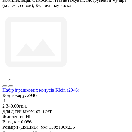
Комплектація:
Самоскид; Навантажувач; Інструменти муляра
(кельма, совок); Будівельнау каска
24
Набір іграшкових конусів Klein (2946)
Код товару:
2946
1
2 340.00грн.
Для дітей віком:
от 3 лет
Живлення:
Ні
Вага, кг:
0.086
Розміри (ДxШxВ), мм:
130х130х235