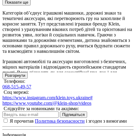
Показати ще
Категорія об’єднує іграшкові машинки, дорожні знаки та
тематичні аксесуари, які перетворюють гру на захопливе й
корисне заняття. Тут представлені іграшки бренду Klein,
створені з урахуванням вікових потреб дітей та орієнтовані на
розвиток уяви, логіки й соціальних навичок. Граючи з
машинками та дорожніми елементами, дитина знайомиться з
основами правил дорожнього руху, вчиться будувати сюжети
та взаємодіяти з навколишнім світом.
Іграшкові автомобілі та аксесуари виготовлені з безпечних,
міцних матеріалів і відповідають європейським стандартам
якості. Вони підходять як для самостійної гри, так і для
Розгорнути
спільних занять з друзями або батьками, допомагаючи
Телефони:
розвивати моторику, просторове мислення та увагу. Дорожні
068-515-49-57
знаки й тематичні набори роблять гру більш реалістичною та
Соц мережі:
пізнавальною, поєднуючи розвагу з навчанням.
https://www.instagram.com/klein.toys.ukraine#
https://www.youtube.com/@klein-shop/videos
Обираючи дитячі машинки та аксесуари в klein-shop.com.ua,
Слідкуйте за новинками та акціями:
ви купуєте оригінальні іграшки Klein в офіційному магазині в
Підпишіться
Україні. Ми пропонуємо зручне онлайн-замовлення, швидку
доставку та професійну підтримку, щоб кожна покупка
Я прочитав
Политика безопасности
і згоден з вимогами
приносила радість і користь вашій дитині.
Інформація