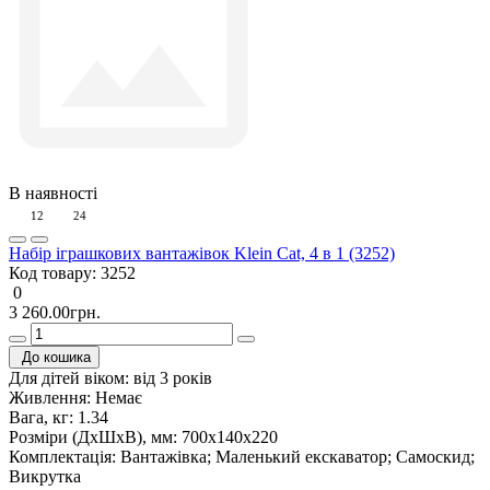
В наявності
12
24
Набір іграшкових вантажівок Klein Cat, 4 в 1 (3252)
Код товару:
3252
0
3 260.00грн.
До кошика
Для дітей віком:
від 3 років
Живлення:
Немає
Вага, кг:
1.34
Розміри (ДxШxВ), мм:
700х140х220
Комплектація:
Вантажівка; Маленький екскаватор; Самоскид;
Викрутка