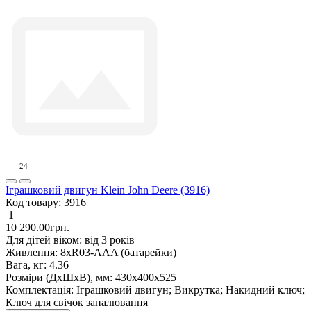
24
Іграшковий двигун Klein John Deere (3916)
Код товару:
3916
1
10 290.00грн.
Для дітей віком:
від 3 років
Живлення:
8xR03-AAA (батарейки)
Вага, кг:
4.36
Розміри (ДxШxВ), мм:
430х400х525
Комплектація:
Іграшковий двигун; Викрутка; Накидний ключ;
Ключ для свічок запалювання