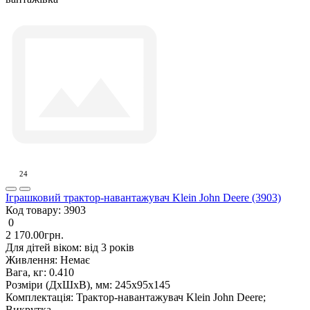
24
Іграшковий трактор-навантажувач Klein John Deere (3903)
Код товару:
3903
0
2 170.00грн.
Для дітей віком:
від 3 років
Живлення:
Немає
Вага, кг:
0.410
Розміри (ДxШxВ), мм:
245х95х145
Комплектація:
Трактор-навантажувач Klein John Deere;
Викрутка