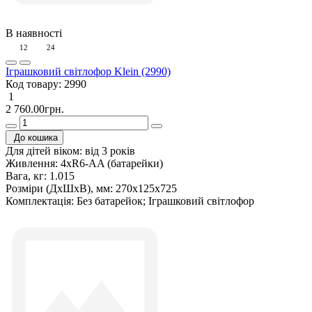
В наявності
12
24
Іграшковий світлофор Klein (2990)
Код товару:
2990
1
2 760.00грн.
До кошика
Для дітей віком:
від 3 років
Живлення:
4xR6-AA (батарейки)
Вага, кг:
1.015
Розміри (ДxШxВ), мм:
270х125х725
Комплектація:
Без батарейок; Іграшковий світлофор