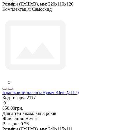
Розміри (ДxШxВ), мм:
220х110х120
Комплектація:
Самоскид
24
Іграшковий навантажувач Klein (2117)
Код товару:
2117
0
850.00грн.
Для дітей віком:
від 3 років
Живлення:
Немає
Вага, кг:
0.26
Розміри (ДxШxВ), мм:
240х115х111