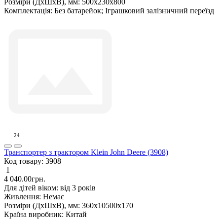
Розміри (ДxШxВ), мм:
500х230х800
Комплектація:
Без батарейок; Іграшковий залізничний переїзд
24
Транспортер з трактором Klein John Deere (3908)
Код товару:
3908
1
4 040.00грн.
Для дітей віком:
від 3 років
Живлення:
Немає
Розміри (ДxШxВ), мм:
360x10500x170
Країна виробник:
Китай