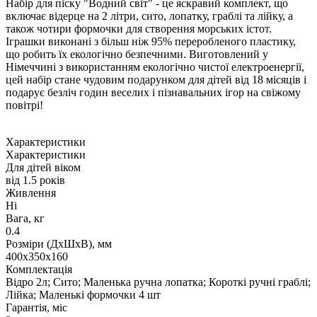
Набір для піску "Водний світ" - це яскравий комплект, що
включає відерце на 2 літри, сито, лопатку, граблі та лійку, а
також чотири формочки для створення морських істот.
Іграшки виконані з більш ніж 95% переробленого пластику,
що робить їх екологічно безпечними. Виготовлений у
Німеччині з використанням екологічно чистої електроенергії,
цей набір стане чудовим подарунком для дітей від 18 місяців і
подарує безліч годин веселих і пізнавальних ігор на свіжому
повітрі!
Характеристики
Характеристики
Для дітей віком
від 1.5 років
Живлення
Ні
Вага, кг
0.4
Розміри (ДxШxВ), мм
400х350х160
Комплектація
Відро 2л; Сито; Маленька ручна лопатка; Короткі ручні граблі;
Лійка; Маленькі формочки 4 шт
Гарантія, міс