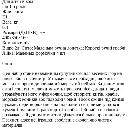
Для дітей віком
від 1.5 років
Живлення
Ні
Вага, кг
0.4
Розміри (ДxШxВ), мм
400х350х160
Комплектація
Відро 2л; Сито; Маленька ручна лопатка; Короткі ручні граблі;
Лійка; Маленькі формочки 4 шт
Опис
Цей набір стане незамінним супутником для веселих ігор на
пляжі або в пісочниці! У ньому є все необхідне, щоб діти
могли створити дивовижний морський пейзаж. За допомогою
сита і лопатки малюки можуть просіяти пісок, додати води і
утрамбувати його у формочки, щоб створити китів, крабів,
морських коників або підводні човни. Пісок оживе під їхніми
руками, перетворюючись на підводний світ, де метушаться
кумедні тварини і транспортні засоби. Цей набір не тільки
розважає, а й допомагає дітям дізнатися більше про природу та
її захист, адже всі іграшки зроблені з екологічно чистих
матеріалів.