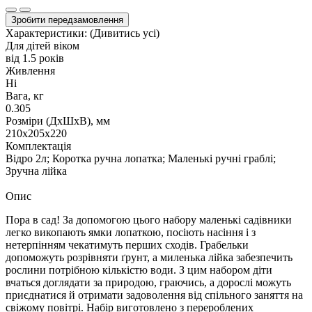
Зробити передзамовлення
Характеристики:
(Дивитись усі)
Для дітей віком
від 1.5 років
Живлення
Ні
Вага, кг
0.305
Розміри (ДxШxВ), мм
210х205х220
Комплектація
Відро 2л; Коротка ручна лопатка; Маленькі ручні граблі;
Зручна лійка
Опис
Пора в сад! За допомогою цього набору маленькі садівники
легко викопають ямки лопаткою, посіють насіння і з
нетерпінням чекатимуть перших сходів. Грабельки
допоможуть розрівняти ґрунт, а миленька лійка забезпечить
рослини потрібною кількістю води. З цим набором діти
вчаться доглядати за природою, граючись, а дорослі можуть
приєднатися й отримати задоволення від спільного заняття на
свіжому повітрі. Набір виготовлено з перероблених