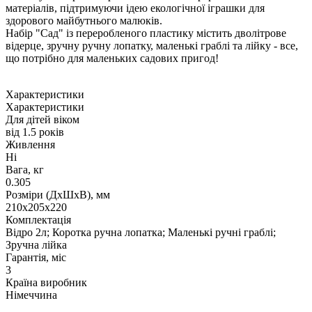
матеріалів, підтримуючи ідею екологічної іграшки для
здорового майбутнього малюків.
Набір "Сад" із переробленого пластику містить дволітрове
відерце, зручну ручну лопатку, маленькі граблі та лійку - все,
що потрібно для маленьких садових пригод!
Характеристики
Характеристики
Для дітей віком
від 1.5 років
Живлення
Ні
Вага, кг
0.305
Розміри (ДxШxВ), мм
210х205х220
Комплектація
Відро 2л; Коротка ручна лопатка; Маленькі ручні граблі;
Зручна лійка
Гарантія, міс
3
Країна виробник
Німеччина