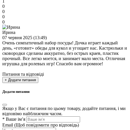
1
0
0
0
0
Ирина
07 червня 2025 (13:49)
Очень симпатичный набор посуды! Дочка играет каждый
день, «готовит» обеды для кукол и угощает нас. Кастрюльки и
сковородки сделаны аккуратно, без острых краев, пластик
прочный. Все легко моется, и занимает мало места. Отличная
игрушка для ролевых игр! Спасибо вам огромное!
Питання та відповіді
+ Додати питання
Додати питання
Якщо у Вас є питання по цьому товару, додайте питання, і ми
відповімо найближчим часом.
*
Ваше ім’я
Email
(Щоб повідомити про відповідь)