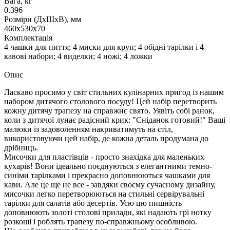
Вага, кг
0.396
Розміри (ДxШxВ), мм
460х530х70
Комплектація
4 чашки для пиття; 4 миски для круп; 4 обідні тарілки і 4
кавові набори; 4 виделки; 4 ножі; 4 ложки
Опис
Ласкаво просимо у світ стильних кулінарних пригод із нашим
набором дитячого столового посуду! Цей набір перетворить
кожну дитячу трапезу на справжнє свято. Уявіть собі ранок,
коли з дитячої лунає радісний крик: "Сніданок готовий!" Ваші
малюки із задоволенням накриватимуть на стіл,
використовуючи цей набір, де кожна деталь продумана до
дрібниць.
Мисочки для пластівців - просто знахідка для маленьких
кухарів! Вони ідеально поєднуються з елегантними темно-
синіми тарілками і прекрасно доповнюються чашками для
кави. Але це ще не все - завдяки своєму сучасному дизайну,
мисочки легко перетворюються на стильні сервірувальні
тарілки для салатів або десертів. Усю цю пишність
доповнюють золоті столові прилади, які надають грі нотку
розкоші і роблять трапезу по-справжньому особливою.