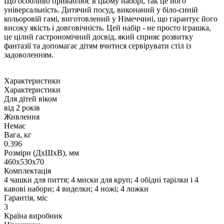
Що особливо приваблює в цьому наборі, так це його
універсальність. Дитячий посуд, виконаний у біло-синій
кольоровій гамі, виготовлений у Німеччині, що гарантує його
високу якість і довговічність. Цей набір - не просто іграшка,
це цілий гастрономічний досвід, який сприяє розвитку
фантазії та допомагає дітям вчитися сервірувати стіл із
задоволенням.
Характеристики
Характеристики
Для дітей віком
від 2 років
Живлення
Немає
Вага, кг
0.396
Розміри (ДxШxВ), мм
460х530х70
Комплектація
4 чашки для пиття; 4 миски для круп; 4 обідні тарілки і 4
кавові набори; 4 виделки; 4 ножі; 4 ложки
Гарантія, міс
3
Країна виробник