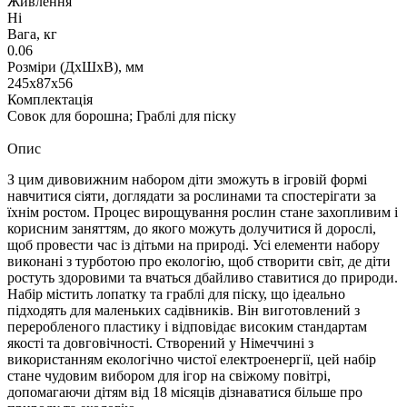
Живлення
Ні
Вага, кг
0.06
Розміри (ДxШxВ), мм
245х87х56
Комплектація
Совок для борошна; Граблі для піску
Опис
З цим дивовижним набором діти зможуть в ігровій формі
навчитися сіяти, доглядати за рослинами та спостерігати за
їхнім ростом. Процес вирощування рослин стане захопливим і
корисним заняттям, до якого можуть долучитися й дорослі,
щоб провести час із дітьми на природі. Усі елементи набору
виконані з турботою про екологію, щоб створити світ, де діти
ростуть здоровими та вчаться дбайливо ставитися до природи.
Набір містить лопатку та граблі для піску, що ідеально
підходять для маленьких садівників. Він виготовлений з
переробленого пластику і відповідає високим стандартам
якості та довговічності. Створений у Німеччині з
використанням екологічно чистої електроенергії, цей набір
стане чудовим вибором для ігор на свіжому повітрі,
допомагаючи дітям від 18 місяців дізнаватися більше про