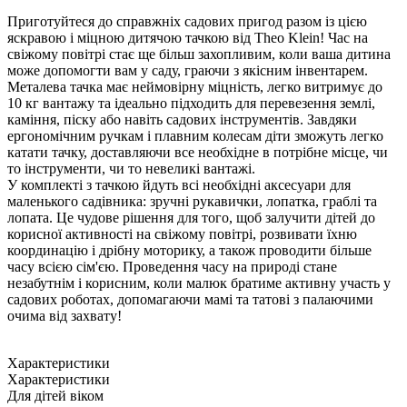
Приготуйтеся до справжніх садових пригод разом із цією
яскравою і міцною дитячою тачкою від Theo Klein! Час на
свіжому повітрі стає ще більш захопливим, коли ваша дитина
може допомогти вам у саду, граючи з якісним інвентарем.
Металева тачка має неймовірну міцність, легко витримує до
10 кг вантажу та ідеально підходить для перевезення землі,
каміння, піску або навіть садових інструментів. Завдяки
ергономічним ручкам і плавним колесам діти зможуть легко
катати тачку, доставляючи все необхідне в потрібне місце, чи
то інструменти, чи то невеликі вантажі.
У комплекті з тачкою йдуть всі необхідні аксесуари для
маленького садівника: зручні рукавички, лопатка, граблі та
лопата. Це чудове рішення для того, щоб залучити дітей до
корисної активності на свіжому повітрі, розвивати їхню
координацію і дрібну моторику, а також проводити більше
часу всією сім'єю. Проведення часу на природі стане
незабутнім і корисним, коли малюк братиме активну участь у
садових роботах, допомагаючи мамі та татові з палаючими
очима від захвату!
Характеристики
Характеристики
Для дітей віком