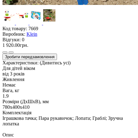
Код товару:
7669
Виробник:
Klein
Відгуки:
0
1 920.00грн.
Зробити передзамовлення
Характеристики:
(Дивитись усі)
Для дітей віком
від 3 років
Живлення
Немає
Вага, кг
1.9
Розміри (ДxШxВ), мм
780х400х410
Комплектація
Іграшкова тачка; Пара рукавичок; Лопата; Граблі; Зручна
лопатка
Опис