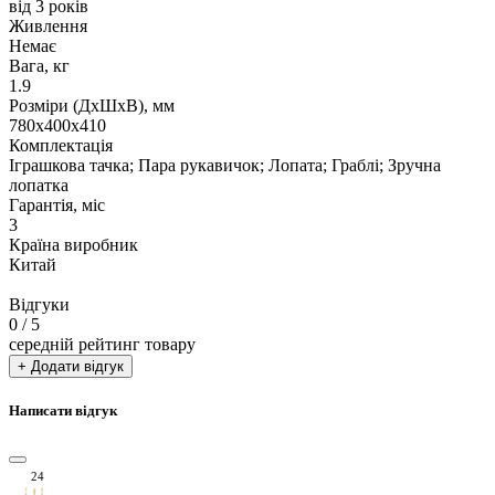
від 3 років
Живлення
Немає
Вага, кг
1.9
Розміри (ДxШxВ), мм
780х400х410
Комплектація
Іграшкова тачка; Пара рукавичок; Лопата; Граблі; Зручна
лопатка
Гарантія, міс
3
Країна виробник
Китай
Відгуки
0
/ 5
середній рейтинг товару
+ Додати відгук
Написати відгук
24