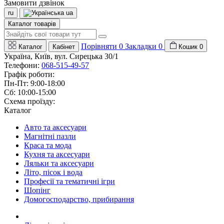
Замовити дзвінок
ru
ua
Каталог товарів
Порівняти
0
Закладки
0
Каталог
Кабінет
Кошик
0
Україна, Київ, вул. Сирецька 30/1
Телефони:
068-515-49-57
Графік роботи:
Пн-Пт: 9:00-18:00
Сб: 10:00-15:00
Схема проїзду:
Каталог
Авто та аксесуари
Магнітні пазли
Краса та мода
Кухня та аксесуари
Ляльки та аксесуари
Літо, пісок і вода
Професії та тематичні ігри
Шопінг
Домогосподарство, прибирання