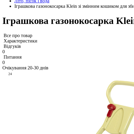
Літо, пісок і вода
Іграшкова газонокосарка Klein зі змінним кошиком для зб
Іграшкова газонокосарка Klei
Все про товар
Характеристики
Відгуків
0
Питання
0
Очікування 20-30 днів
24