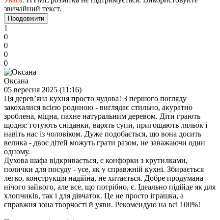
звичайний текст.
Продовжити
1
0
0
0
0
Оксана
05 вересня 2025 (11:16)
Ця дерев’яна кухня просто чудова! З першого погляду
закохалися всією родиною - виглядає стильно, акуратно
зроблена, міцна, пахне натуральним деревом. Діти грають
щодня: готують сніданки, варять супи, пригощають ляльок і
навіть нас із чоловіком. Дуже подобається, що вона досить
велика - двоє дітей можуть грати разом, не заважаючи один
одному.
Духова шафа відкривається, є конфорки з крутилками,
полички для посуду - усе, як у справжній кухні. Збирається
легко, конструкція надійна, не хитається. Добре продумана -
нічого зайвого, але все, що потрібно, є. Ідеально підійде як для
хлопчиків, так і для дівчаток. Це не просто іграшка, а
справжня зона творчості й уяви. Рекомендую на всі 100%!