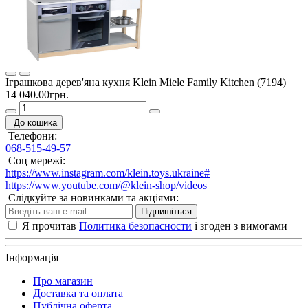
Іграшкова дерев'яна кухня Klein Miele Family Kitchen (7194)
14 040.00грн.
До кошика
Телефони:
068-515-49-57
Соц мережі:
https://www.instagram.com/klein.toys.ukraine#
https://www.youtube.com/@klein-shop/videos
Слідкуйте за новинками та акціями:
Підпишіться
Я прочитав
Политика безопасности
і згоден з вимогами
Інформація
Про магазин
Доставка та оплата
Публічна оферта