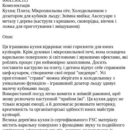
900х130х535
Комплектація
Кухня; Плита; Мікрохвильова піч; Холодильником з
дозатором для кубиків льоду; Знімна мийка; Аксесуари з
металу і дерева (каструля з кришкою, сковорідка, вінчик і
ложка для приготування і змішування)
Опис
Ця іграшкова кухня відкриває нові горизонти для юних
кулінарів. Крім духовки і мікрохвильової печі, вона оснащена
варильною поверхнею зі світловими і звуковими ефектами, які
роблять процес гри неймовірно захопливим. Досить
поставити каструлю на плиту, і дитина відчує себе справжнім
шеф-кухарем, створюючи свої перші "шедеври". Усі
приготовані "страви" можна зберігати в холодильнику з
унікальною функцією - іграшковий дозатор льоду здивує
малечу кубиками льоду.
Використаний посуд легко вимити в знімній раковині, щоб
знову розпочати наступний "прийом їжі". Ця кухня дарує не
тільки яскраві емоції, а й допомагає розвивати моторику,
креативність та організаторські здібності юних майстрів
кулінарії.
Велика дерев'яна кухня із сертифікованого FSC матеріалу
містить варильну поверхню з функціями звуку та подвійного