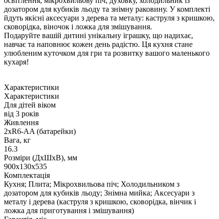
освітлення, мікрохвильову піч, духовку, холодильник із
дозатором для кубиків льоду та знімну раковину. У комплекті
йдуть якісні аксесуари з дерева та металу: каструля з кришкою,
сковорідка, віночок і ложка для змішування.
Подаруйте вашій дитині унікальну іграшку, що надихає,
навчає та наповнює кожен день радістю. Ця кухня стане
улюбленим куточком для гри та розвитку вашого маленького
кухаря!
Характеристики
Характеристики
Для дітей віком
від 3 років
Живлення
2xR6-AA (батарейки)
Вага, кг
16.3
Розміри (ДxШxВ), мм
900х130х535
Комплектація
Кухня; Плита; Мікрохвильова піч; Холодильником з
дозатором для кубиків льоду; Знімна мийка; Аксесуари з
металу і дерева (каструля з кришкою, сковорідка, вінчик і
ложка для приготування і змішування)